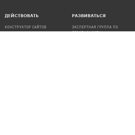
ДЕЙСТВОВАТЬ
РАЗВИВАТЬСЯ
КОНСТРУКТОР САЙТОВ
ЭКСПЕРТНАЯ ГРУППА ПО
БЕЗОПАСНОСТИ
СБОР ПОЖЕРТВОВАНИЙ
НАЙТИ IT-ВОЛОНТЕРОВ
НАЙТИ
ПРОФ.ПОДРЯДЧИКА
УЧАСТВОВАТЬ
ПРОДУКТЫ
СТАТЬ IT-ВОЛОНТЕРОМ
АУДИТЫ
ТЕПЛИЦА НА GITHUB
КАНДИНСКИЙ
ОНЛАЙН-ЛЕЙКА