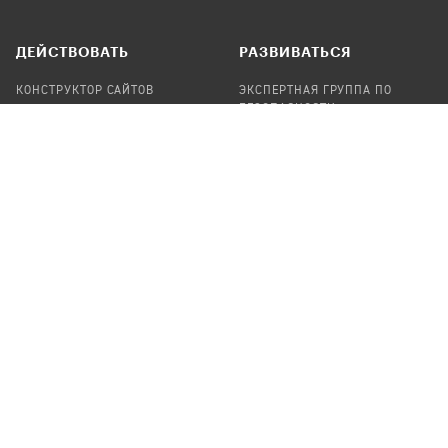
ДЕЙСТВОВАТЬ
РАЗВИВАТЬСЯ
КОНСТРУКТОР САЙТОВ
ЭКСПЕРТНАЯ ГРУППА ПО
БЕЗОПАСНОСТИ
СБОР ПОЖЕРТВОВАНИЙ
НАЙТИ IT-ВОЛОНТЕРОВ
НАЙТИ
ПРОФ.ПОДРЯДЧИКА
УЧАСТВОВАТЬ
ПРОДУКТЫ
СТАТЬ IT-ВОЛОНТЕРОМ
АУДИТЫ
ТЕПЛИЦА НА GITHUB
КАНДИНСКИЙ
ОНЛАЙН-ЛЕЙКА