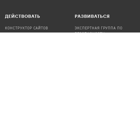
ДЕЙСТВОВАТЬ
РАЗВИВАТЬСЯ
КОНСТРУКТОР САЙТОВ
ЭКСПЕРТНАЯ ГРУППА ПО
БЕЗОПАСНОСТИ
СБОР ПОЖЕРТВОВАНИЙ
НАЙТИ IT-ВОЛОНТЕРОВ
НАЙТИ
ПРОФ.ПОДРЯДЧИКА
УЧАСТВОВАТЬ
ПРОДУКТЫ
СТАТЬ IT-ВОЛОНТЕРОМ
АУДИТЫ
ТЕПЛИЦА НА GITHUB
КАНДИНСКИЙ
ОНЛАЙН-ЛЕЙКА