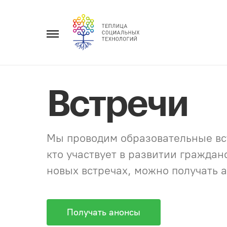
Перейти
к
Главное
содержанию
меню
Встречи
Мы проводим образовательные вст
кто участвует в развитии гражда
новых встречах, можно получать а
Получать анонсы