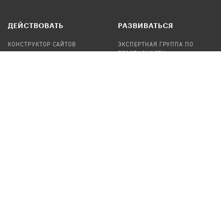
ДЕЙСТВОВАТЬ
РАЗВИВАТЬСЯ
КОНСТРУКТОР САЙТОВ
ЭКСПЕРТНАЯ ГРУППА ПО
БЕЗОПАСНОСТИ
СБОР ПОЖЕРТВОВАНИЙ
НАЙТИ IT-ВОЛОНТЕРОВ
НАЙТИ
ПРОФ.ПОДРЯДЧИКА
УЧАСТВОВАТЬ
ПРОДУКТЫ
СТАТЬ IT-ВОЛОНТЕРОМ
АУДИТЫ
ТЕПЛИЦА НА GITHUB
КАНДИНСКИЙ
ОНЛАЙН-ЛЕЙКА