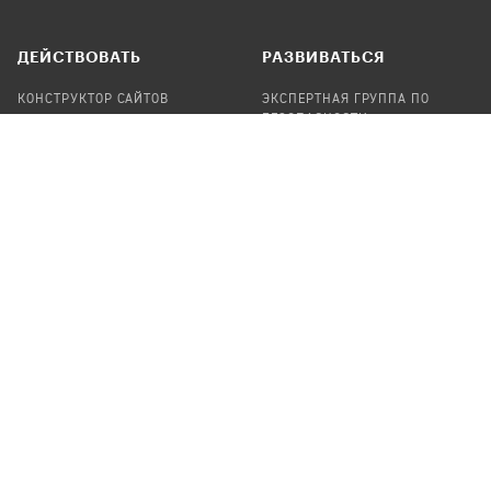
ДЕЙСТВОВАТЬ
РАЗВИВАТЬСЯ
КОНСТРУКТОР САЙТОВ
ЭКСПЕРТНАЯ ГРУППА ПО
БЕЗОПАСНОСТИ
СБОР ПОЖЕРТВОВАНИЙ
НАЙТИ IT-ВОЛОНТЕРОВ
НАЙТИ
ПРОФ.ПОДРЯДЧИКА
УЧАСТВОВАТЬ
ПРОДУКТЫ
СТАТЬ IT-ВОЛОНТЕРОМ
АУДИТЫ
ТЕПЛИЦА НА GITHUB
КАНДИНСКИЙ
ОНЛАЙН-ЛЕЙКА