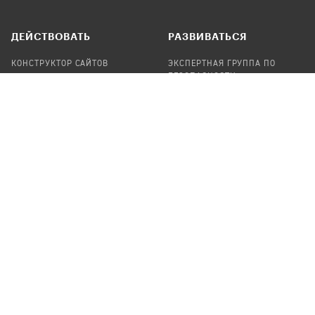
ДЕЙСТВОВАТЬ
РАЗВИВАТЬСЯ
КОНСТРУКТОР САЙТОВ
ЭКСПЕРТНАЯ ГРУППА ПО
БЕЗОПАСНОСТИ
СБОР ПОЖЕРТВОВАНИЙ
НАЙТИ IT-ВОЛОНТЕРОВ
НАЙТИ
ПРОФ.ПОДРЯДЧИКА
УЧАСТВОВАТЬ
ПРОДУКТЫ
СТАТЬ IT-ВОЛОНТЕРОМ
АУДИТЫ
ТЕПЛИЦА НА GITHUB
КАНДИНСКИЙ
ОНЛАЙН-ЛЕЙКА