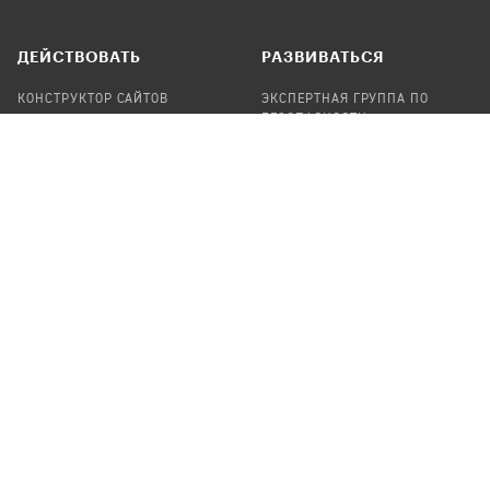
ДЕЙСТВОВАТЬ
РАЗВИВАТЬСЯ
КОНСТРУКТОР САЙТОВ
ЭКСПЕРТНАЯ ГРУППА ПО
БЕЗОПАСНОСТИ
СБОР ПОЖЕРТВОВАНИЙ
НАЙТИ IT-ВОЛОНТЕРОВ
НАЙТИ
ПРОФ.ПОДРЯДЧИКА
УЧАСТВОВАТЬ
ПРОДУКТЫ
СТАТЬ IT-ВОЛОНТЕРОМ
АУДИТЫ
ТЕПЛИЦА НА GITHUB
КАНДИНСКИЙ
ОНЛАЙН-ЛЕЙКА