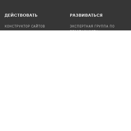
ДЕЙСТВОВАТЬ
РАЗВИВАТЬСЯ
КОНСТРУКТОР САЙТОВ
ЭКСПЕРТНАЯ ГРУППА ПО
БЕЗОПАСНОСТИ
СБОР ПОЖЕРТВОВАНИЙ
НАЙТИ IT-ВОЛОНТЕРОВ
НАЙТИ
ПРОФ.ПОДРЯДЧИКА
УЧАСТВОВАТЬ
ПРОДУКТЫ
СТАТЬ IT-ВОЛОНТЕРОМ
АУДИТЫ
ТЕПЛИЦА НА GITHUB
КАНДИНСКИЙ
ОНЛАЙН-ЛЕЙКА