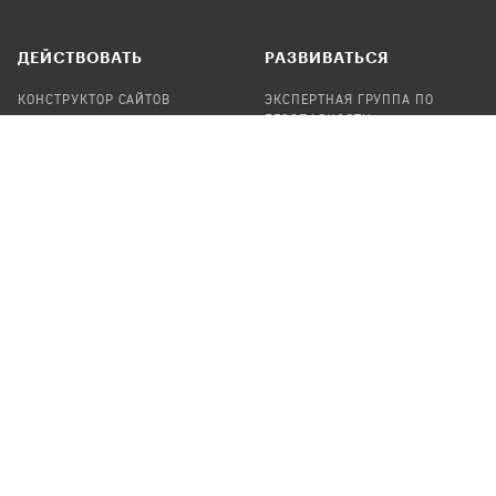
ДЕЙСТВОВАТЬ
РАЗВИВАТЬСЯ
КОНСТРУКТОР САЙТОВ
ЭКСПЕРТНАЯ ГРУППА ПО
БЕЗОПАСНОСТИ
СБОР ПОЖЕРТВОВАНИЙ
НАЙТИ IT-ВОЛОНТЕРОВ
НАЙТИ
ПРОФ.ПОДРЯДЧИКА
УЧАСТВОВАТЬ
ПРОДУКТЫ
СТАТЬ IT-ВОЛОНТЕРОМ
АУДИТЫ
ТЕПЛИЦА НА GITHUB
КАНДИНСКИЙ
ОНЛАЙН-ЛЕЙКА