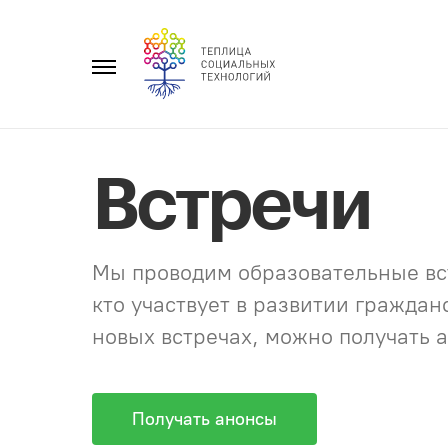
Перейти
к
Главное
содержанию
меню
Встречи
Мы проводим образовательные вст
кто участвует в развитии гражда
новых встречах, можно получать а
Получать анонсы