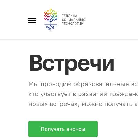
Перейти
к
Главное
содержанию
меню
Встречи
Мы проводим образовательные вст
кто участвует в развитии гражда
новых встречах, можно получать а
Получать анонсы