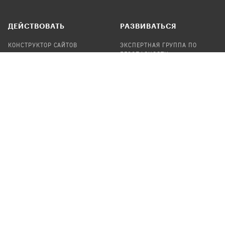
ДЕЙСТВОВАТЬ
РАЗВИВАТЬСЯ
КОНСТРУКТОР САЙТОВ
ЭКСПЕРТНАЯ ГРУППА ПО
БЕЗОПАСНОСТИ
СБОР ПОЖЕРТВОВАНИЙ
НАЙТИ IT-ВОЛОНТЕРОВ
НАЙТИ
ПРОФ.ПОДРЯДЧИКА
УЧАСТВОВАТЬ
ПРОДУКТЫ
СТАТЬ IT-ВОЛОНТЕРОМ
АУДИТЫ
ТЕПЛИЦА НА GITHUB
КАНДИНСКИЙ
ОНЛАЙН-ЛЕЙКА