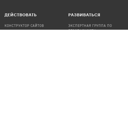
ДЕЙСТВОВАТЬ
РАЗВИВАТЬСЯ
КОНСТРУКТОР САЙТОВ
ЭКСПЕРТНАЯ ГРУППА ПО
БЕЗОПАСНОСТИ
СБОР ПОЖЕРТВОВАНИЙ
НАЙТИ IT-ВОЛОНТЕРОВ
НАЙТИ
ПРОФ.ПОДРЯДЧИКА
УЧАСТВОВАТЬ
ПРОДУКТЫ
СТАТЬ IT-ВОЛОНТЕРОМ
АУДИТЫ
ТЕПЛИЦА НА GITHUB
КАНДИНСКИЙ
ОНЛАЙН-ЛЕЙКА