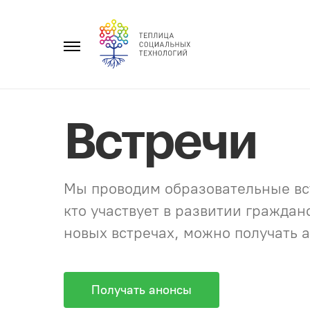
Перейти
к
Главное
содержанию
меню
Встречи
Мы проводим образовательные вст
кто участвует в развитии гражда
новых встречах, можно получать а
Получать анонсы