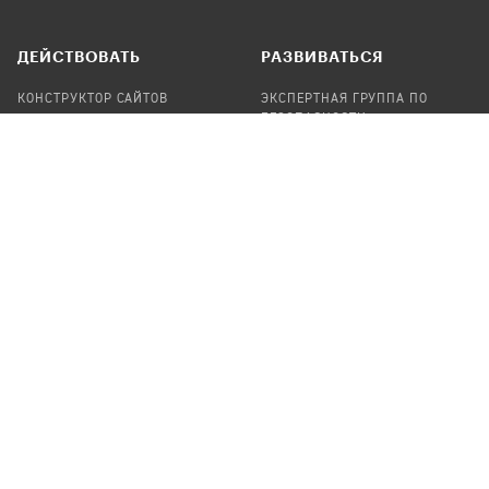
ДЕЙСТВОВАТЬ
РАЗВИВАТЬСЯ
КОНСТРУКТОР САЙТОВ
ЭКСПЕРТНАЯ ГРУППА ПО
БЕЗОПАСНОСТИ
СБОР ПОЖЕРТВОВАНИЙ
НАЙТИ IT-ВОЛОНТЕРОВ
НАЙТИ
ПРОФ.ПОДРЯДЧИКА
УЧАСТВОВАТЬ
ПРОДУКТЫ
СТАТЬ IT-ВОЛОНТЕРОМ
АУДИТЫ
ТЕПЛИЦА НА GITHUB
КАНДИНСКИЙ
ОНЛАЙН-ЛЕЙКА