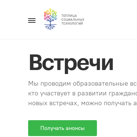
Перейти
к
Главное
содержанию
меню
Встречи
Мы проводим образовательные вст
кто участвует в развитии гражда
новых встречах, можно получать а
Получать анонсы