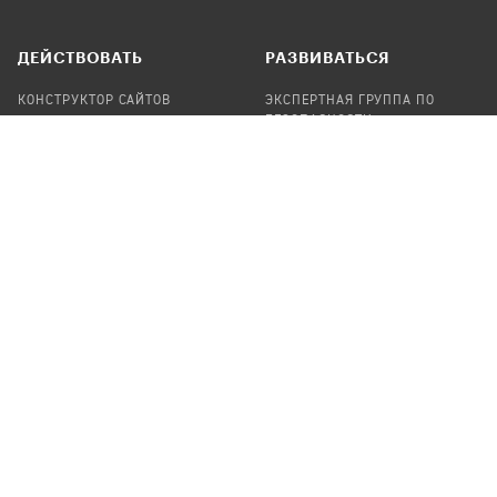
ДЕЙСТВОВАТЬ
РАЗВИВАТЬСЯ
КОНСТРУКТОР САЙТОВ
ЭКСПЕРТНАЯ ГРУППА ПО
БЕЗОПАСНОСТИ
СБОР ПОЖЕРТВОВАНИЙ
НАЙТИ IT-ВОЛОНТЕРОВ
НАЙТИ
ПРОФ.ПОДРЯДЧИКА
УЧАСТВОВАТЬ
ПРОДУКТЫ
СТАТЬ IT-ВОЛОНТЕРОМ
АУДИТЫ
ТЕПЛИЦА НА GITHUB
КАНДИНСКИЙ
ОНЛАЙН-ЛЕЙКА