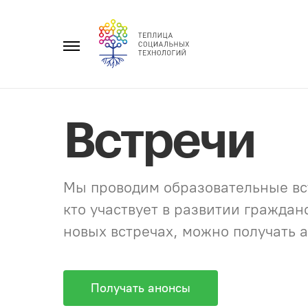
Перейти
к
Главное
содержанию
меню
Встречи
Мы проводим образовательные вст
кто участвует в развитии гражда
новых встречах, можно получать а
Получать анонсы