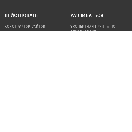
ДЕЙСТВОВАТЬ
РАЗВИВАТЬСЯ
КОНСТРУКТОР САЙТОВ
ЭКСПЕРТНАЯ ГРУППА ПО
БЕЗОПАСНОСТИ
СБОР ПОЖЕРТВОВАНИЙ
НАЙТИ IT-ВОЛОНТЕРОВ
НАЙТИ
ПРОФ.ПОДРЯДЧИКА
УЧАСТВОВАТЬ
ПРОДУКТЫ
СТАТЬ IT-ВОЛОНТЕРОМ
АУДИТЫ
ТЕПЛИЦА НА GITHUB
КАНДИНСКИЙ
ОНЛАЙН-ЛЕЙКА