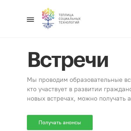
Перейти
к
Главное
содержанию
меню
Встречи
Мы проводим образовательные вст
кто участвует в развитии гражда
новых встречах, можно получать а
Получать анонсы