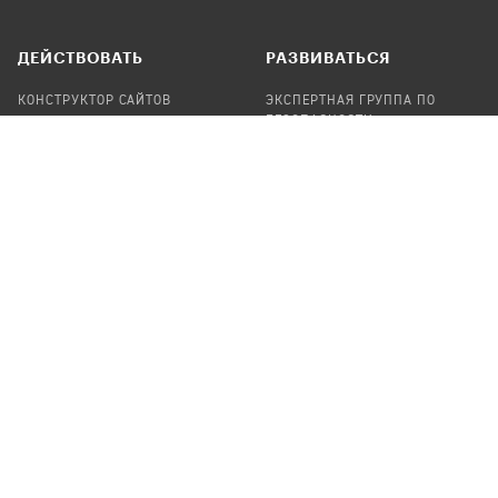
ДЕЙСТВОВАТЬ
РАЗВИВАТЬСЯ
КОНСТРУКТОР САЙТОВ
ЭКСПЕРТНАЯ ГРУППА ПО
БЕЗОПАСНОСТИ
СБОР ПОЖЕРТВОВАНИЙ
НАЙТИ IT-ВОЛОНТЕРОВ
НАЙТИ
ПРОФ.ПОДРЯДЧИКА
УЧАСТВОВАТЬ
ПРОДУКТЫ
СТАТЬ IT-ВОЛОНТЕРОМ
АУДИТЫ
ТЕПЛИЦА НА GITHUB
КАНДИНСКИЙ
ОНЛАЙН-ЛЕЙКА