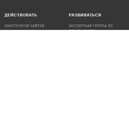
ДЕЙСТВОВАТЬ
РАЗВИВАТЬСЯ
КОНСТРУКТОР САЙТОВ
ЭКСПЕРТНАЯ ГРУППА ПО
БЕЗОПАСНОСТИ
СБОР ПОЖЕРТВОВАНИЙ
НАЙТИ IT-ВОЛОНТЕРОВ
НАЙТИ
ПРОФ.ПОДРЯДЧИКА
УЧАСТВОВАТЬ
ПРОДУКТЫ
СТАТЬ IT-ВОЛОНТЕРОМ
АУДИТЫ
ТЕПЛИЦА НА GITHUB
КАНДИНСКИЙ
ОНЛАЙН-ЛЕЙКА