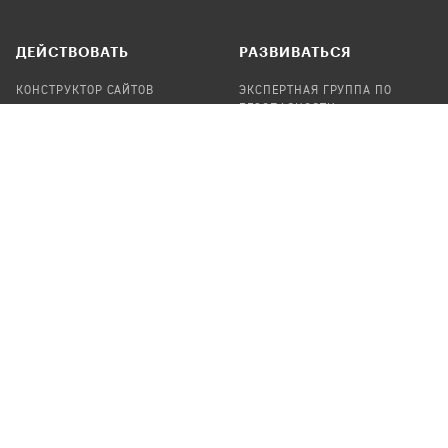
ДЕЙСТВОВАТЬ
РАЗВИВАТЬСЯ
КОНСТРУКТОР САЙТОВ
ЭКСПЕРТНАЯ ГРУППА ПО
БЕЗОПАСНОСТИ
СБОР ПОЖЕРТВОВАНИЙ
НАЙТИ IT-ВОЛОНТЕРОВ
НАЙТИ
ПРОФ.ПОДРЯДЧИКА
УЧАСТВОВАТЬ
ПРОДУКТЫ
СТАТЬ IT-ВОЛОНТЕРОМ
АУДИТЫ
ТЕПЛИЦА НА GITHUB
КАНДИНСКИЙ
ОНЛАЙН-ЛЕЙКА