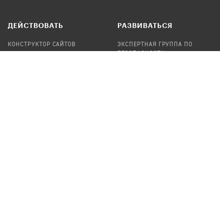
ДЕЙСТВОВАТЬ
РАЗВИВАТЬСЯ
КОНСТРУКТОР САЙТОВ
ЭКСПЕРТНАЯ ГРУППА ПО
БЕЗОПАСНОСТИ
СБОР ПОЖЕРТВОВАНИЙ
НАЙТИ IT-ВОЛОНТЕРОВ
НАЙТИ
ПРОФ.ПОДРЯДЧИКА
УЧАСТВОВАТЬ
ПРОДУКТЫ
СТАТЬ IT-ВОЛОНТЕРОМ
АУДИТЫ
ТЕПЛИЦА НА GITHUB
КАНДИНСКИЙ
ОНЛАЙН-ЛЕЙКА