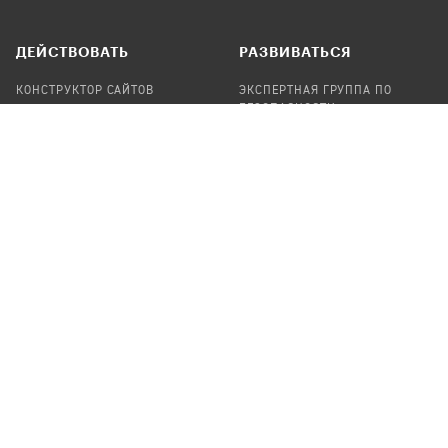
ДЕЙСТВОВАТЬ
РАЗВИВАТЬСЯ
КОНСТРУКТОР САЙТОВ
ЭКСПЕРТНАЯ ГРУППА ПО
БЕЗОПАСНОСТИ
СБОР ПОЖЕРТВОВАНИЙ
НАЙТИ IT-ВОЛОНТЕРОВ
НАЙТИ
ПРОФ.ПОДРЯДЧИКА
УЧАСТВОВАТЬ
ПРОДУКТЫ
СТАТЬ IT-ВОЛОНТЕРОМ
АУДИТЫ
ТЕПЛИЦА НА GITHUB
КАНДИНСКИЙ
ОНЛАЙН-ЛЕЙКА