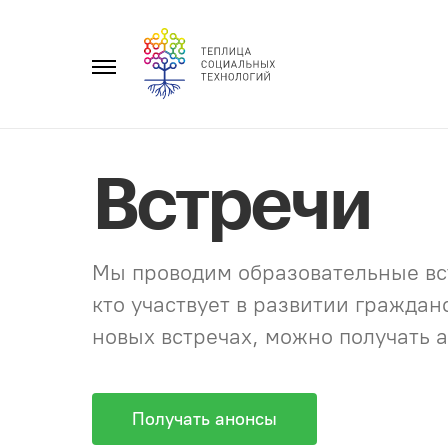
Перейти
к
Главное
содержанию
меню
Встречи
Мы проводим образовательные вст
кто участвует в развитии гражда
новых встречах, можно получать а
Получать анонсы