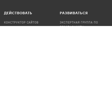
ДЕЙСТВОВАТЬ
РАЗВИВАТЬСЯ
КОНСТРУКТОР САЙТОВ
ЭКСПЕРТНАЯ ГРУППА ПО
БЕЗОПАСНОСТИ
СБОР ПОЖЕРТВОВАНИЙ
НАЙТИ IT-ВОЛОНТЕРОВ
НАЙТИ
ПРОФ.ПОДРЯДЧИКА
УЧАСТВОВАТЬ
ПРОДУКТЫ
СТАТЬ IT-ВОЛОНТЕРОМ
АУДИТЫ
ТЕПЛИЦА НА GITHUB
КАНДИНСКИЙ
ОНЛАЙН-ЛЕЙКА