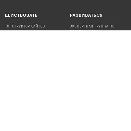
ДЕЙСТВОВАТЬ
РАЗВИВАТЬСЯ
КОНСТРУКТОР САЙТОВ
ЭКСПЕРТНАЯ ГРУППА ПО
БЕЗОПАСНОСТИ
СБОР ПОЖЕРТВОВАНИЙ
НАЙТИ IT-ВОЛОНТЕРОВ
НАЙТИ
ПРОФ.ПОДРЯДЧИКА
УЧАСТВОВАТЬ
ПРОДУКТЫ
СТАТЬ IT-ВОЛОНТЕРОМ
АУДИТЫ
ТЕПЛИЦА НА GITHUB
КАНДИНСКИЙ
ОНЛАЙН-ЛЕЙКА