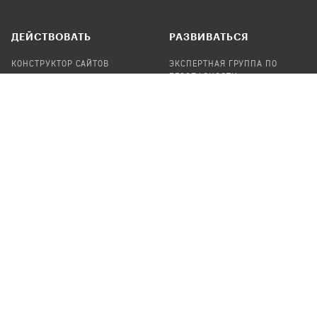
ДЕЙСТВОВАТЬ
РАЗВИВАТЬСЯ
КОНСТРУКТОР САЙТОВ
ЭКСПЕРТНАЯ ГРУППА ПО
БЕЗОПАСНОСТИ
СБОР ПОЖЕРТВОВАНИЙ
НАЙТИ IT-ВОЛОНТЕРОВ
НАЙТИ
ПРОФ.ПОДРЯДЧИКА
УЧАСТВОВАТЬ
ПРОДУКТЫ
СТАТЬ IT-ВОЛОНТЕРОМ
АУДИТЫ
ТЕПЛИЦА НА GITHUB
КАНДИНСКИЙ
ОНЛАЙН-ЛЕЙКА