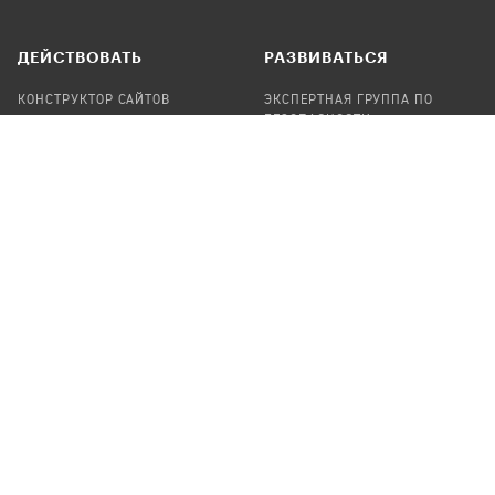
ДЕЙСТВОВАТЬ
РАЗВИВАТЬСЯ
КОНСТРУКТОР САЙТОВ
ЭКСПЕРТНАЯ ГРУППА ПО
БЕЗОПАСНОСТИ
СБОР ПОЖЕРТВОВАНИЙ
НАЙТИ IT-ВОЛОНТЕРОВ
НАЙТИ
ПРОФ.ПОДРЯДЧИКА
УЧАСТВОВАТЬ
ПРОДУКТЫ
СТАТЬ IT-ВОЛОНТЕРОМ
АУДИТЫ
ТЕПЛИЦА НА GITHUB
КАНДИНСКИЙ
ОНЛАЙН-ЛЕЙКА