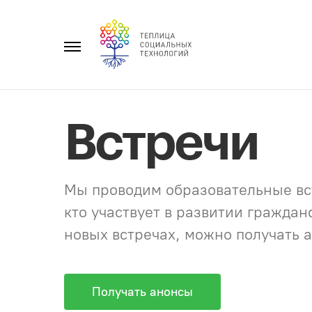
Перейти
к
Главное
содержанию
меню
Встречи
Мы проводим образовательные вст
кто участвует в развитии гражда
новых встречах, можно получать а
Получать анонсы