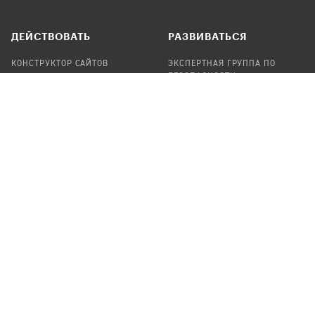
ДЕЙСТВОВАТЬ
РАЗВИВАТЬСЯ
КОНСТРУКТОР САЙТОВ
ЭКСПЕРТНАЯ ГРУППА ПО
БЕЗОПАСНОСТИ
СБОР ПОЖЕРТВОВАНИЙ
НАЙТИ IT-ВОЛОНТЕРОВ
НАЙТИ
ПРОФ.ПОДРЯДЧИКА
УЧАСТВОВАТЬ
ПРОДУКТЫ
СТАТЬ IT-ВОЛОНТЕРОМ
АУДИТЫ
ТЕПЛИЦА НА GITHUB
КАНДИНСКИЙ
ОНЛАЙН-ЛЕЙКА