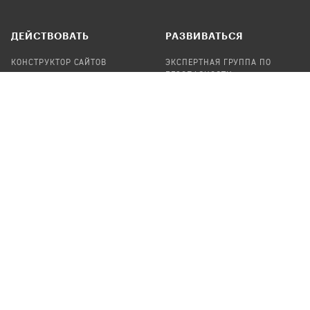
ДЕЙСТВОВАТЬ
РАЗВИВАТЬСЯ
КОНСТРУКТОР САЙТОВ
ЭКСПЕРТНАЯ ГРУППА ПО
БЕЗОПАСНОСТИ
СБОР ПОЖЕРТВОВАНИЙ
НАЙТИ IT-ВОЛОНТЕРОВ
НАЙТИ
ПРОФ.ПОДРЯДЧИКА
УЧАСТВОВАТЬ
ПРОДУКТЫ
СТАТЬ IT-ВОЛОНТЕРОМ
АУДИТЫ
ТЕПЛИЦА НА GITHUB
КАНДИНСКИЙ
ОНЛАЙН-ЛЕЙКА