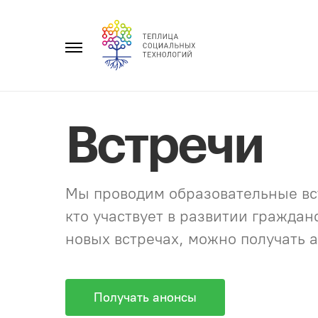
Перейти
к
Главное
содержанию
меню
Встречи
Мы проводим образовательные вст
кто участвует в развитии гражда
новых встречах, можно получать а
Получать анонсы