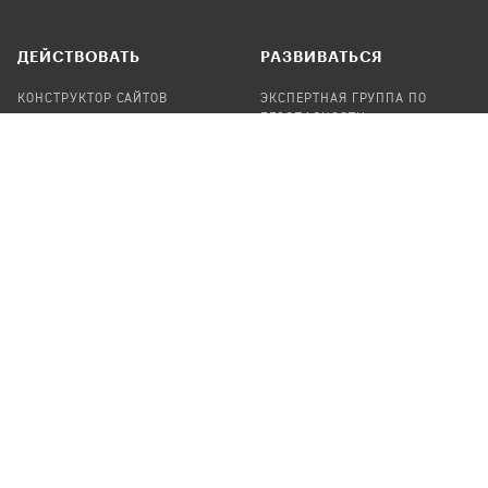
ДЕЙСТВОВАТЬ
РАЗВИВАТЬСЯ
КОНСТРУКТОР САЙТОВ
ЭКСПЕРТНАЯ ГРУППА ПО
БЕЗОПАСНОСТИ
СБОР ПОЖЕРТВОВАНИЙ
НАЙТИ IT-ВОЛОНТЕРОВ
НАЙТИ
ПРОФ.ПОДРЯДЧИКА
УЧАСТВОВАТЬ
ПРОДУКТЫ
СТАТЬ IT-ВОЛОНТЕРОМ
АУДИТЫ
ТЕПЛИЦА НА GITHUB
КАНДИНСКИЙ
ОНЛАЙН-ЛЕЙКА