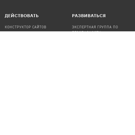
ДЕЙСТВОВАТЬ
РАЗВИВАТЬСЯ
КОНСТРУКТОР САЙТОВ
ЭКСПЕРТНАЯ ГРУППА ПО
БЕЗОПАСНОСТИ
СБОР ПОЖЕРТВОВАНИЙ
НАЙТИ IT-ВОЛОНТЕРОВ
НАЙТИ
ПРОФ.ПОДРЯДЧИКА
УЧАСТВОВАТЬ
ПРОДУКТЫ
СТАТЬ IT-ВОЛОНТЕРОМ
АУДИТЫ
ТЕПЛИЦА НА GITHUB
КАНДИНСКИЙ
ОНЛАЙН-ЛЕЙКА