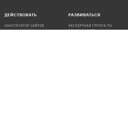
ДЕЙСТВОВАТЬ
РАЗВИВАТЬСЯ
КОНСТРУКТОР САЙТОВ
ЭКСПЕРТНАЯ ГРУППА ПО
БЕЗОПАСНОСТИ
СБОР ПОЖЕРТВОВАНИЙ
НАЙТИ IT-ВОЛОНТЕРОВ
НАЙТИ
ПРОФ.ПОДРЯДЧИКА
УЧАСТВОВАТЬ
ПРОДУКТЫ
СТАТЬ IT-ВОЛОНТЕРОМ
АУДИТЫ
ТЕПЛИЦА НА GITHUB
КАНДИНСКИЙ
ОНЛАЙН-ЛЕЙКА