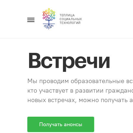
Перейти
к
Главное
содержанию
меню
Встречи
Мы проводим образовательные вст
кто участвует в развитии гражда
новых встречах, можно получать а
Получать анонсы