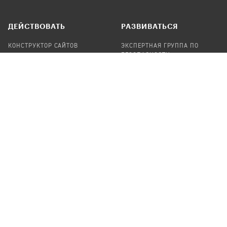
ДЕЙСТВОВАТЬ
РАЗВИВАТЬСЯ
КОНСТРУКТОР САЙТОВ
ЭКСПЕРТНАЯ ГРУППА ПО
БЕЗОПАСНОСТИ
СБОР ПОЖЕРТВОВАНИЙ
НАЙТИ IT-ВОЛОНТЕРОВ
НАЙТИ
ПРОФ.ПОДРЯДЧИКА
УЧАСТВОВАТЬ
ПРОДУКТЫ
СТАТЬ IT-ВОЛОНТЕРОМ
АУДИТЫ
ТЕПЛИЦА НА GITHUB
КАНДИНСКИЙ
ОНЛАЙН-ЛЕЙКА