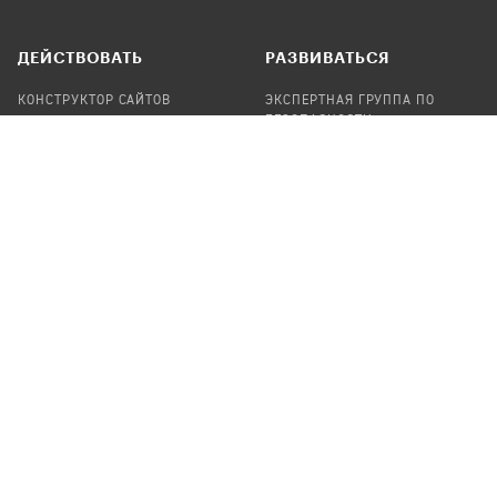
ДЕЙСТВОВАТЬ
РАЗВИВАТЬСЯ
КОНСТРУКТОР САЙТОВ
ЭКСПЕРТНАЯ ГРУППА ПО
БЕЗОПАСНОСТИ
СБОР ПОЖЕРТВОВАНИЙ
НАЙТИ IT-ВОЛОНТЕРОВ
НАЙТИ
ПРОФ.ПОДРЯДЧИКА
УЧАСТВОВАТЬ
ПРОДУКТЫ
СТАТЬ IT-ВОЛОНТЕРОМ
АУДИТЫ
ТЕПЛИЦА НА GITHUB
КАНДИНСКИЙ
ОНЛАЙН-ЛЕЙКА