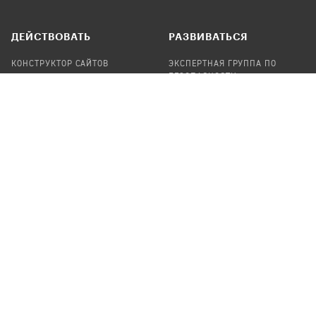
ДЕЙСТВОВАТЬ
РАЗВИВАТЬСЯ
КОНСТРУКТОР САЙТОВ
ЭКСПЕРТНАЯ ГРУППА ПО
БЕЗОПАСНОСТИ
СБОР ПОЖЕРТВОВАНИЙ
НАЙТИ IT-ВОЛОНТЕРОВ
НАЙТИ
ПРОФ.ПОДРЯДЧИКА
УЧАСТВОВАТЬ
ПРОДУКТЫ
СТАТЬ IT-ВОЛОНТЕРОМ
АУДИТЫ
ТЕПЛИЦА НА GITHUB
КАНДИНСКИЙ
ОНЛАЙН-ЛЕЙКА