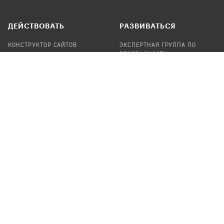
ДЕЙСТВОВАТЬ
РАЗВИВАТЬСЯ
КОНСТРУКТОР САЙТОВ
ЭКСПЕРТНАЯ ГРУППА ПО
БЕЗОПАСНОСТИ
СБОР ПОЖЕРТВОВАНИЙ
НАЙТИ IT-ВОЛОНТЕРОВ
НАЙТИ
ПРОФ.ПОДРЯДЧИКА
УЧАСТВОВАТЬ
ПРОДУКТЫ
СТАТЬ IT-ВОЛОНТЕРОМ
АУДИТЫ
ТЕПЛИЦА НА GITHUB
КАНДИНСКИЙ
ОНЛАЙН-ЛЕЙКА