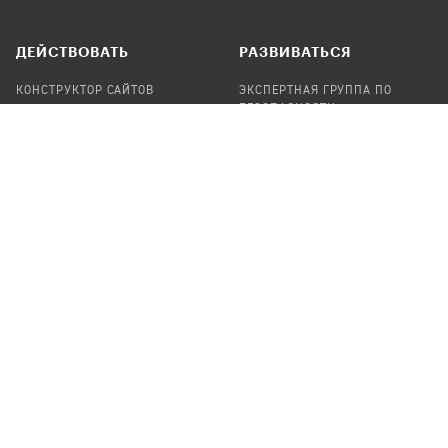
ДЕЙСТВОВАТЬ
РАЗВИВАТЬСЯ
КОНСТРУКТОР САЙТОВ
ЭКСПЕРТНАЯ ГРУППА ПО
БЕЗОПАСНОСТИ
СБОР ПОЖЕРТВОВАНИЙ
НАЙТИ IT-ВОЛОНТЕРОВ
НАЙТИ
ПРОФ.ПОДРЯДЧИКА
УЧАСТВОВАТЬ
ПРОДУКТЫ
СТАТЬ IT-ВОЛОНТЕРОМ
АУДИТЫ
ТЕПЛИЦА НА GITHUB
КАНДИНСКИЙ
ОНЛАЙН-ЛЕЙКА