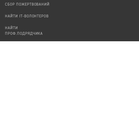
СБОР ПОЖЕРТВОВАНИЙ
НАЙТИ IT-ВОЛОНТЕРОВ
НАЙТИ
ПРОФ.ПОДРЯДЧИКА
УЧАСТВОВАТЬ
ПРОДУКТЫ
СТАТЬ IT-ВОЛОНТЕРОМ
АУДИТЫ
ТЕПЛИЦА НА GITHUB
КАНДИНСКИЙ
ОНЛАЙН-ЛЕЙКА
ПАСЕКА
TЕПЛИЦА
ФОРМАЛЬНОЕ