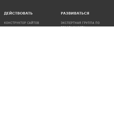
ДЕЙСТВОВАТЬ
РАЗВИВАТЬСЯ
КОНСТРУКТОР САЙТОВ
ЭКСПЕРТНАЯ ГРУППА ПО
БЕЗОПАСНОСТИ
СБОР ПОЖЕРТВОВАНИЙ
НАЙТИ IT-ВОЛОНТЕРОВ
НАЙТИ
ПРОФ.ПОДРЯДЧИКА
УЧАСТВОВАТЬ
ПРОДУКТЫ
СТАТЬ IT-ВОЛОНТЕРОМ
АУДИТЫ
ТЕПЛИЦА НА GITHUB
КАНДИНСКИЙ
ОНЛАЙН-ЛЕЙКА