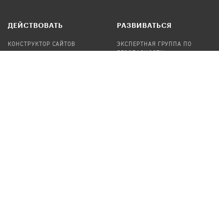
ДЕЙСТВОВАТЬ
РАЗВИВАТЬСЯ
КОНСТРУКТОР САЙТОВ
ЭКСПЕРТНАЯ ГРУППА ПО
БЕЗОПАСНОСТИ
СБОР ПОЖЕРТВОВАНИЙ
НАЙТИ IT-ВОЛОНТЕРОВ
НАЙТИ
ПРОФ.ПОДРЯДЧИКА
УЧАСТВОВАТЬ
ПРОДУКТЫ
СТАТЬ IT-ВОЛОНТЕРОМ
АУДИТЫ
ТЕПЛИЦА НА GITHUB
КАНДИНСКИЙ
ОНЛАЙН-ЛЕЙКА