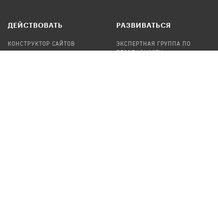
ДЕЙСТВОВАТЬ
РАЗВИВАТЬСЯ
КОНСТРУКТОР САЙТОВ
ЭКСПЕРТНАЯ ГРУППА ПО
БЕЗОПАСНОСТИ
СБОР ПОЖЕРТВОВАНИЙ
НАЙТИ IT-ВОЛОНТЕРОВ
НАЙТИ
ПРОФ.ПОДРЯДЧИКА
УЧАСТВОВАТЬ
ПРОДУКТЫ
СТАТЬ IT-ВОЛОНТЕРОМ
АУДИТЫ
ТЕПЛИЦА НА GITHUB
КАНДИНСКИЙ
ОНЛАЙН-ЛЕЙКА