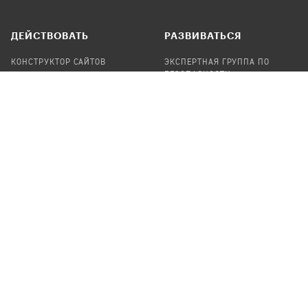
ДЕЙСТВОВАТЬ
РАЗВИВАТЬСЯ
КОНСТРУКТОР САЙТОВ
ЭКСПЕРТНАЯ ГРУППА ПО
БЕЗОПАСНОСТИ
СБОР ПОЖЕРТВОВАНИЙ
НАЙТИ IT-ВОЛОНТЕРОВ
НАЙТИ
ПРОФ.ПОДРЯДЧИКА
УЧАСТВОВАТЬ
ПРОДУКТЫ
СТАТЬ IT-ВОЛОНТЕРОМ
АУДИТЫ
ТЕПЛИЦА НА GITHUB
КАНДИНСКИЙ
ОНЛАЙН-ЛЕЙКА