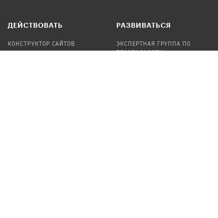
ДЕЙСТВОВАТЬ
РАЗВИВАТЬСЯ
КОНСТРУКТОР САЙТОВ
ЭКСПЕРТНАЯ ГРУППА ПО
БЕЗОПАСНОСТИ
СБОР ПОЖЕРТВОВАНИЙ
НАЙТИ IT-ВОЛОНТЕРОВ
НАЙТИ
ПРОФ.ПОДРЯДЧИКА
УЧАСТВОВАТЬ
ПРОДУКТЫ
СТАТЬ IT-ВОЛОНТЕРОМ
АУДИТЫ
ТЕПЛИЦА НА GITHUB
КАНДИНСКИЙ
ОНЛАЙН-ЛЕЙКА